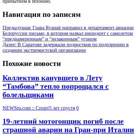
прибытием в Японию.
Навигация по записям
Предыдущая:
Глава Ryanair направил в департамент авиации
Белоруссии письмо, в котором назвал инцидент с самолетом
“преднамеренным” и “незаконным” угоном
Далее:
В Саратове задержали подростков по подозрению в
создании экстремистской организации
Похожие новости
Коллектив канувшего в Лету
“Тамбова” тепло попрощался с
болельщиками
NEWSru.com :: Спорт
5 лет спустя
0
19-летний мотогонщик погиб после
страшной аварии на Гран-при Италии