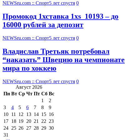
NEWSru.com :: Спорт
5 лет спустя
0
Промокод 1хставка 1xs_10193 – до
16000 рублей за депозит
NEWSru.com :: Спорт
5 лет спустя
0
Владислав Третьяк потребовал
“наказать” Швецию на чемпионате
мира по хоккею
NEWSru.com :: Спорт
5 лет спустя
0
Август 2026
Пн
Вт
Ср
Чт
Пт
Сб
Вс
1
2
3
4
5
6
7
8
9
10
11
12
13
14
15
16
17
18
19
20
21
22
23
24
25
26
27
28
29
30
31