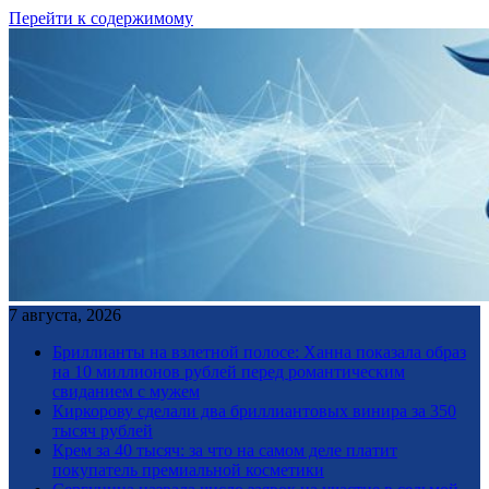
Перейти к содержимому
7 августа, 2026
Бриллианты на взлетной полосе: Ханна показала образ
на 10 миллионов рублей перед романтическим
свиданием с мужем
Киркорову сделали два бриллиантовых винира за 350
тысяч рублей
Крем за 40 тысяч: за что на самом деле платит
покупатель премиальной косметики