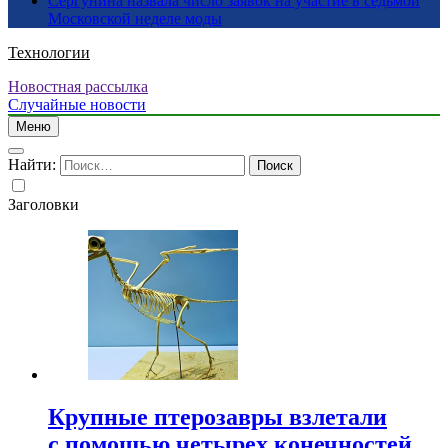
Сергунина назвала число заявок на участие в седьмой
Московской неделе моды
Технологии
Новостная рассылка
Случайные новости
Меню
Найти:
Заголовки
Крупные птерозавры взлетали
с помощью четырех конечностей