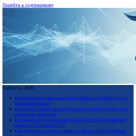
Перейти к содержимому
6 августа, 2026
В Steam вышел авиасимулятор «Корея. Серия Ил-2» о
Корейской войне
Overwatch пытается вернуть матчи 6 на 6: почему этот
формат не работает?
EA раскрыла детали режима The Grounds с открытым
миром в EA Sports FC 27
Как сбрасывать очки навыков в Beast of Reincarnation: