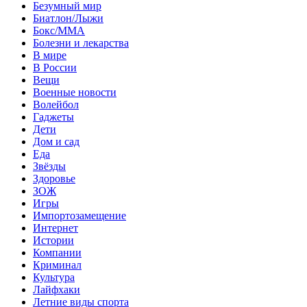
Безумный мир
Биатлон/Лыжи
Бокс/MMA
Болезни и лекарства
В мире
В России
Вещи
Военные новости
Волейбол
Гаджеты
Дети
Дом и сад
Еда
Звёзды
Здоровье
ЗОЖ
Игры
Импортозамещение
Интернет
Истории
Компании
Криминал
Культура
Лайфхаки
Летние виды спорта