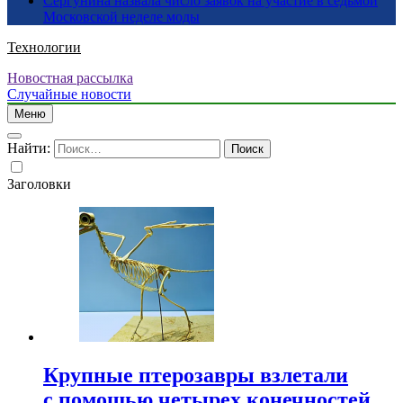
Сергунина назвала число заявок на участие в седьмой
Московской неделе моды
Технологии
Новостная рассылка
Случайные новости
Меню
Найти:
Заголовки
Крупные птерозавры взлетали
с помощью четырех конечностей