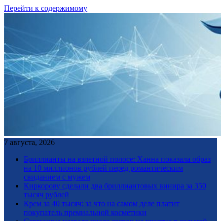
Перейти к содержимому
7 августа, 2026
Бриллианты на взлетной полосе: Ханна показала образ
на 10 миллионов рублей перед романтическим
свиданием с мужем
Киркорову сделали два бриллиантовых винира за 350
тысяч рублей
Крем за 40 тысяч: за что на самом деле платит
покупатель премиальной косметики