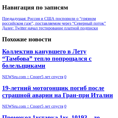
Навигация по записям
Предыдущая:
Россия и США поспорили о “грязном
российском газе”, поставляемом через “Северный поток”
Далее:
Twitter начал тестирование платной подписки
Похожие новости
Коллектив канувшего в Лету
“Тамбова” тепло попрощался с
болельщиками
NEWSru.com :: Спорт
5 лет спустя
0
19-летний мотогонщик погиб после
страшной аварии на Гран-при Италии
NEWSru.com :: Спорт
5 лет спустя
0
Промокод 1хставка 1xs_10193 – до