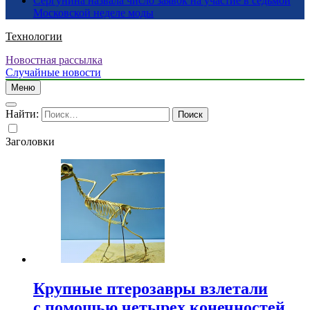
Сергунина назвала число заявок на участие в седьмой
Московской неделе моды
Технологии
Новостная рассылка
Случайные новости
Меню
Найти:
Заголовки
Крупные птерозавры взлетали
с помощью четырех конечностей