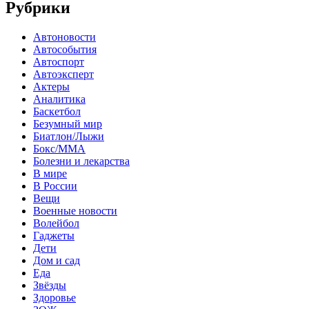
Рубрики
Автоновости
Автособытия
Автоспорт
Автоэксперт
Актеры
Аналитика
Баскетбол
Безумный мир
Биатлон/Лыжи
Бокс/MMA
Болезни и лекарства
В мире
В России
Вещи
Военные новости
Волейбол
Гаджеты
Дети
Дом и сад
Еда
Звёзды
Здоровье