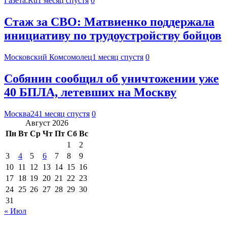
Газета.Ru
1 месяц спустя
0
Стаж за СВО: Матвиенко поддержала
инициативу по трудоустройству бойцов
Московский Комсомолец
1 месяц спустя
0
Собянин сообщил об уничтожении уже
40 БПЛА, летевших на Москву
Москва24
1 месяц спустя
0
Август 2026
Пн
Вт
Ср
Чт
Пт
Сб
Вс
1
2
3
4
5
6
7
8
9
10
11
12
13
14
15
16
17
18
19
20
21
22
23
24
25
26
27
28
29
30
31
« Июл