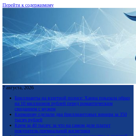
Перейти к содержимому
7 августа, 2026
Бриллианты на взлетной полосе: Ханна показала образ
на 10 миллионов рублей перед романтическим
свиданием с мужем
Киркорову сделали два бриллиантовых винира за 350
тысяч рублей
Крем за 40 тысяч: за что на самом деле платит
покупатель премиальной косметики