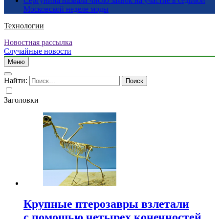
Сергунина назвала число заявок на участие в седьмой
Московской неделе моды
Технологии
Новостная рассылка
Случайные новости
Меню
Найти:
Заголовки
Крупные птерозавры взлетали
с помощью четырех конечностей