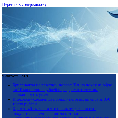
Перейти к содержимому
9 августа, 2026
Бриллианты на взлетной полосе: Ханна показала образ
на 10 миллионов рублей перед романтическим
свиданием с мужем
Киркорову сделали два бриллиантовых винира за 350
тысяч рублей
Крем за 40 тысяч: за что на самом деле платит
покупатель премиальной косметики