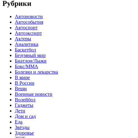
Рубрики
Автоновости
Автособытия
Автоспорт
Автоэксперт
Актеры
Аналитика
Баскетбол
Безумный мир
Биатлон/Лыжи
Бокс/MMA
Болезни и лекарства
В мире
В России
Вещи
Военные новости
Волейбол
Гаджеты
Дети
Дом и сад
Еда
Звёзды
Здоровье