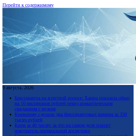
Перейти к содержимому
9 августа, 2026
Бриллианты на взлетной полосе: Ханна показала образ
на 10 миллионов рублей перед романтическим
свиданием с мужем
Киркорову сделали два бриллиантовых винира за 350
тысяч рублей
Крем за 40 тысяч: за что на самом деле платит
покупатель премиальной косметики