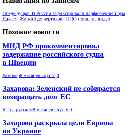
Навигация по записям
Предыдущая:
В России зафиксировали парфюмерный бум
Далее:
«Жуткий до чертиков» НЛО попал на видео
Похожие новости
МИД РФ прокомментировал
задержание российского судна
в Швеции
Рамблер
8 месяцев спустя
0
Захарова: Зеленский не собирается
возвращать долг ЕС
RT на русском
8 месяцев спустя
0
Захарова раскрыла цели Европы
на Украине