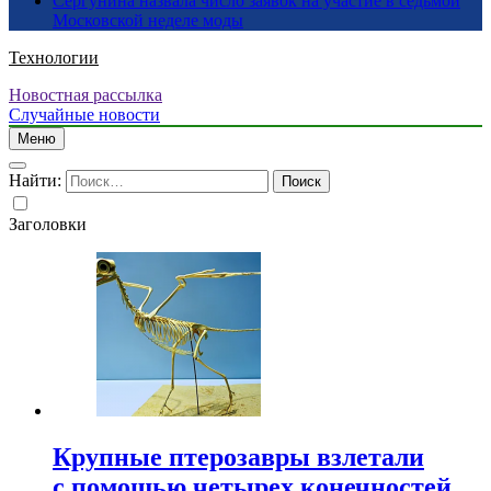
Сергунина назвала число заявок на участие в седьмой
Московской неделе моды
Технологии
Новостная рассылка
Случайные новости
Меню
Найти:
Заголовки
Крупные птерозавры взлетали
с помощью четырех конечностей