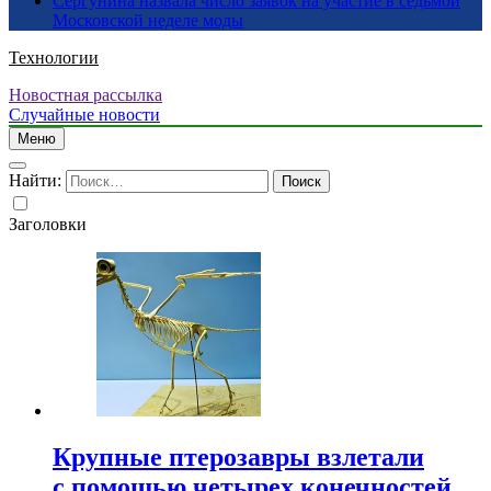
Сергунина назвала число заявок на участие в седьмой
Московской неделе моды
Технологии
Новостная рассылка
Случайные новости
Меню
Найти:
Заголовки
Крупные птерозавры взлетали
с помощью четырех конечностей