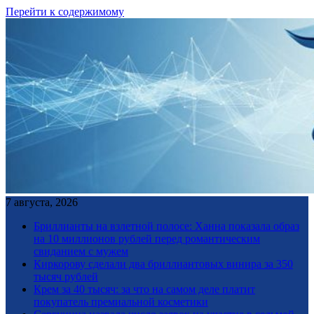
Перейти к содержимому
7 августа, 2026
Бриллианты на взлетной полосе: Ханна показала образ
на 10 миллионов рублей перед романтическим
свиданием с мужем
Киркорову сделали два бриллиантовых винира за 350
тысяч рублей
Крем за 40 тысяч: за что на самом деле платит
покупатель премиальной косметики