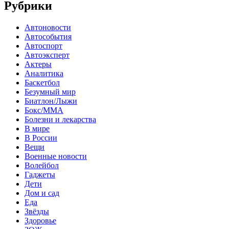
Рубрики
Автоновости
Автособытия
Автоспорт
Автоэксперт
Актеры
Аналитика
Баскетбол
Безумный мир
Биатлон/Лыжи
Бокс/MMA
Болезни и лекарства
В мире
В России
Вещи
Военные новости
Волейбол
Гаджеты
Дети
Дом и сад
Еда
Звёзды
Здоровье