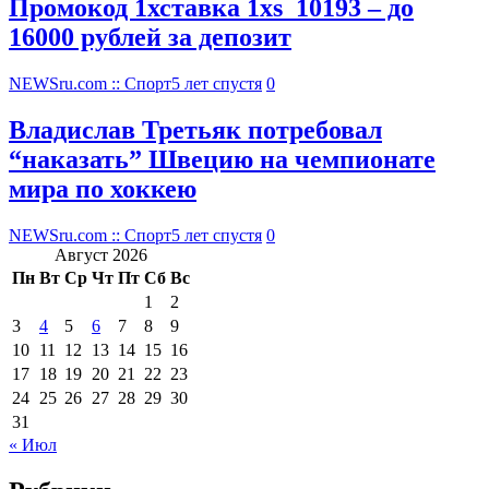
Промокод 1хставка 1xs_10193 – до
16000 рублей за депозит
NEWSru.com :: Спорт
5 лет спустя
0
Владислав Третьяк потребовал
“наказать” Швецию на чемпионате
мира по хоккею
NEWSru.com :: Спорт
5 лет спустя
0
Август 2026
Пн
Вт
Ср
Чт
Пт
Сб
Вс
1
2
3
4
5
6
7
8
9
10
11
12
13
14
15
16
17
18
19
20
21
22
23
24
25
26
27
28
29
30
31
« Июл