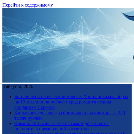
Перейти к содержимому
8 августа, 2026
Бриллианты на взлетной полосе: Ханна показала образ
на 10 миллионов рублей перед романтическим
свиданием с мужем
Киркорову сделали два бриллиантовых винира за 350
тысяч рублей
Крем за 40 тысяч: за что на самом деле платит
покупатель премиальной косметики