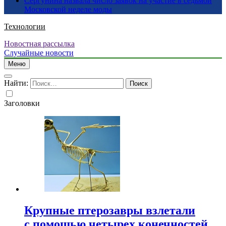
Сергунина назвала число заявок на участие в седьмой
Московской неделе моды
Технологии
Новостная рассылка
Случайные новости
Меню
Найти:
Заголовки
Крупные птерозавры взлетали
с помощью четырех конечностей