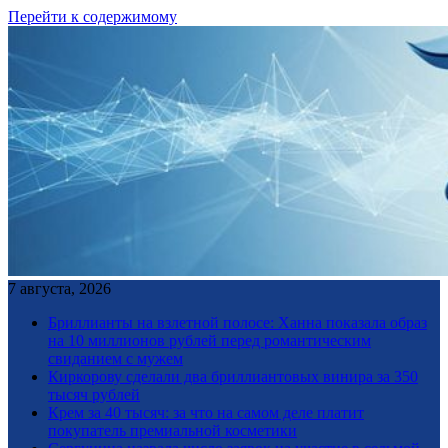
Перейти к содержимому
7 августа, 2026
Бриллианты на взлетной полосе: Ханна показала образ
на 10 миллионов рублей перед романтическим
свиданием с мужем
Киркорову сделали два бриллиантовых винира за 350
тысяч рублей
Крем за 40 тысяч: за что на самом деле платит
покупатель премиальной косметики