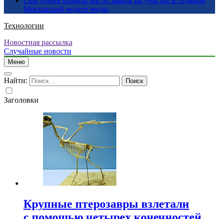
Сергунина назвала число заявок на участие в седьмой
Московской неделе моды
Технологии
Новостная рассылка
Случайные новости
Меню
Найти:
Заголовки
Крупные птерозавры взлетали
с помощью четырех конечностей