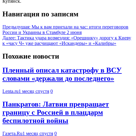
Купянск.
Навигация по записям
Предыдущая:
Мы к вам приехали на час: итоги переговоров
России и Украины в Стамбуле 2 июня
Далее:
Тактика удара возмездия: «Орешнику» дорогу к Киеву
к «часу Ч» уже расчищают «Искандеры» и «Калибры»
Похожие новости
Пленный описал катастрофу в ВСУ
словами «держали до последнего»
Lenta.ru
1 месяц спустя
0
Панкратов: Латвия превращает
границу с Россией в плацдарм
беспилотной войны
Газета.Ru
1 месяц спустя
0