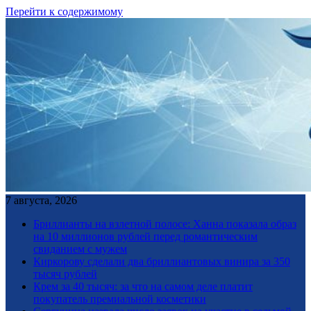
Перейти к содержимому
7 августа, 2026
Бриллианты на взлетной полосе: Ханна показала образ
на 10 миллионов рублей перед романтическим
свиданием с мужем
Киркорову сделали два бриллиантовых винира за 350
тысяч рублей
Крем за 40 тысяч: за что на самом деле платит
покупатель премиальной косметики