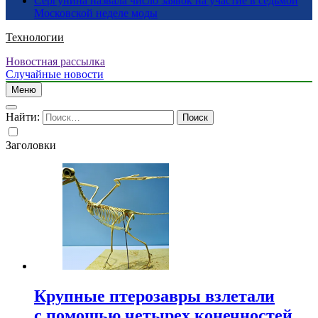
Сергунина назвала число заявок на участие в седьмой
Московской неделе моды
Технологии
Новостная рассылка
Случайные новости
Меню
Найти:
Заголовки
Крупные птерозавры взлетали
с помощью четырех конечностей