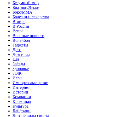
Безумный мир
Биатлон/Лыжи
Бокс/MMA
Болезни и лекарства
В мире
В России
Вещи
Военные новости
Волейбол
Гаджеты
Дети
Дом и сад
Еда
Звёзды
Здоровье
ЗОЖ
Игры
Импортозамещение
Интернет
Истории
Компании
Криминал
Культура
Лайфхаки
Летние виды спорта