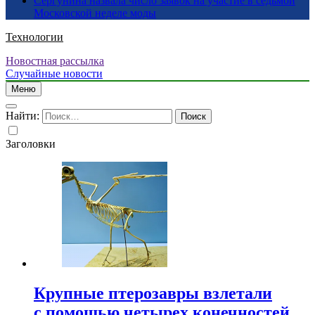
Сергунина назвала число заявок на участие в седьмой
Московской неделе моды
Технологии
Новостная рассылка
Случайные новости
Меню
Найти:
Заголовки
Крупные птерозавры взлетали
с помощью четырех конечностей