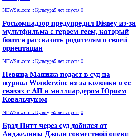
NEWSru.com :: Культура
5 лет спустя
0
Роскомнадзор предупредил Disney из-за
мультфильма c героем-геем, который
боится рассказать родителям о своей
ориентации
NEWSru.com :: Культура
5 лет спустя
0
Певица Манижа подаст в суд на
журнал Wonderzine из-за колонки о ее
связях с АП и миллиардером Юрием
Ковальчуком
NEWSru.com :: Культура
5 лет спустя
0
Брэд Питт через суд добился от
Анджелины Джоли совместной опеки