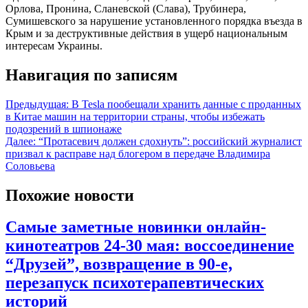
Орлова, Пронина, Сланевской (Слава), Трубинера,
Сумишевского за нарушение установленного порядка въезда в
Крым и за деструктивные действия в ущерб национальным
интересам Украины.
Навигация по записям
Предыдущая:
В Tesla пообещали хранить данные с проданных
в Китае машин на территории страны, чтобы избежать
подозрений в шпионаже
Далее:
“Протасевич должен сдохнуть”: российский журналист
призвал к расправе над блогером в передаче Владимира
Соловьева
Похожие новости
Самые заметные новинки онлайн-
кинотеатров 24-30 мая: воссоединение
“Друзей”, возвращение в 90-е,
перезапуск психотерапевтических
историй