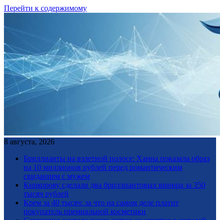
Перейти к содержимому
8 августа, 2026
Бриллианты на взлетной полосе: Ханна показала образ
на 10 миллионов рублей перед романтическим
свиданием с мужем
Киркорову сделали два бриллиантовых винира за 350
тысяч рублей
Крем за 40 тысяч: за что на самом деле платит
покупатель премиальной косметики