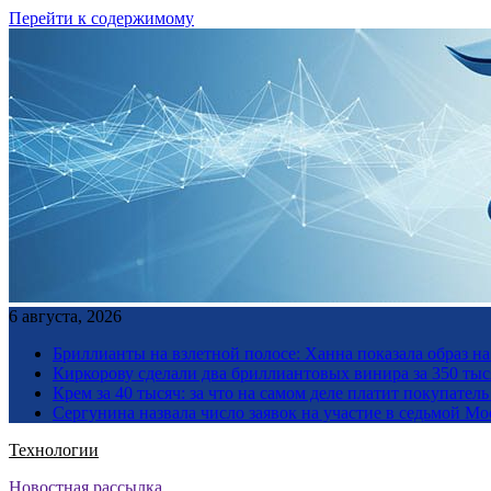
Перейти к содержимому
6 августа, 2026
Бриллианты на взлетной полосе: Ханна показала образ н
Киркорову сделали два бриллиантовых винира за 350 тыс
Крем за 40 тысяч: за что на самом деле платит покупате
Сергунина назвала число заявок на участие в седьмой М
Технологии
Новостная рассылка