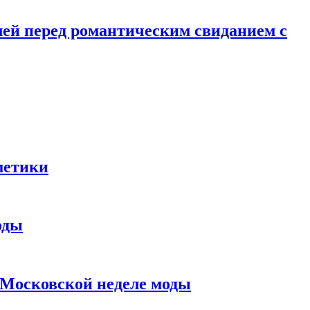
лей перед романтическим свиданием с
метики
оды
в Московской неделе моды