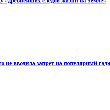
 «древнейших следов жизни на Земле»
о не вводила запрет на популярный гадж