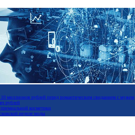
а 10 миллионов рублей перед романтическим свиданием с мужем
яч рублей
ль премиальной косметики
осковской неделе моды