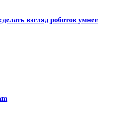
сделать взгляд роботов умнее
ram