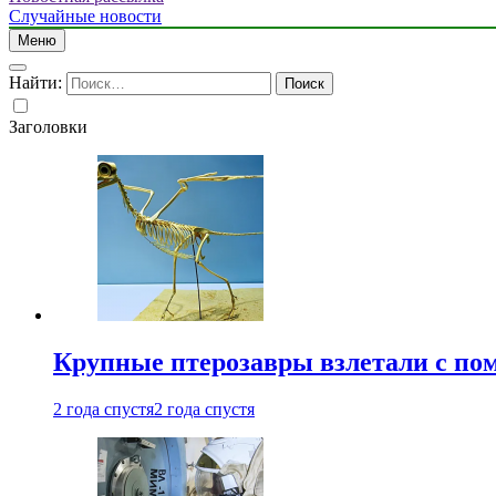
Случайные новости
Меню
Найти:
Заголовки
Крупные птерозавры взлетали с по
2 года спустя
2 года спустя