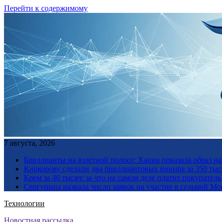
Перейти к содержимому
7 августа, 2026
Бриллианты на взлетной полосе: Ханна показала образ н
Киркорову сделали два бриллиантовых винира за 350 тыс
Крем за 40 тысяч: за что на самом деле платит покупате
Сергунина назвала число заявок на участие в седьмой М
Технологии
Новостная рассылка