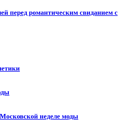
лей перед романтическим свиданием с
метики
оды
в Московской неделе моды