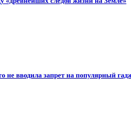
 «древнейших следов жизни на Земле»
о не вводила запрет на популярный гадж