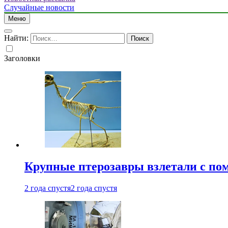
Случайные новости
Меню
Найти:
Заголовки
Крупные птерозавры взлетали с по
2 года спустя
2 года спустя