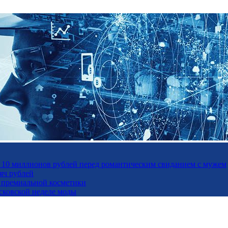
а 10 миллионов рублей перед романтическим свиданием с мужем
яч рублей
ль премиальной косметики
осковской неделе моды