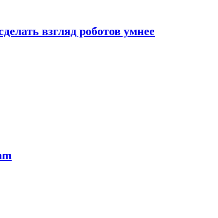
сделать взгляд роботов умнее
ram