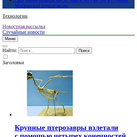
Сергунина назвала число заявок на участие в седьмой
Московской неделе моды
Технологии
Новостная рассылка
Случайные новости
Меню
Найти:
Заголовки
Крупные птерозавры взлетали
с помощью четырех конечностей