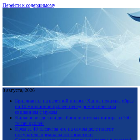
Перейти к содержимому
8 августа, 2026
Бриллианты на взлетной полосе: Ханна показала образ
на 10 миллионов рублей перед романтическим
свиданием с мужем
Киркорову сделали два бриллиантовых винира за 350
тысяч рублей
Крем за 40 тысяч: за что на самом деле платит
покупатель премиальной косметики