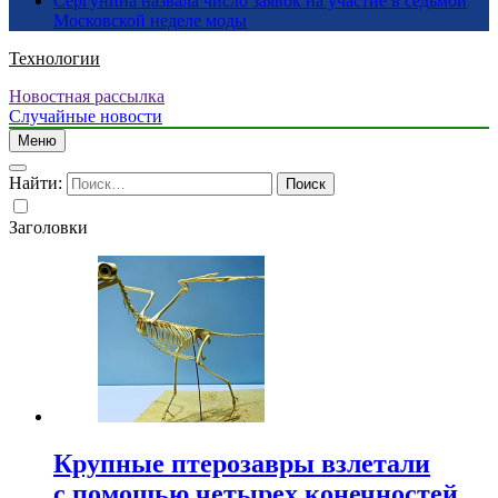
Сергунина назвала число заявок на участие в седьмой
Московской неделе моды
Технологии
Новостная рассылка
Случайные новости
Меню
Найти:
Заголовки
Крупные птерозавры взлетали
с помощью четырех конечностей