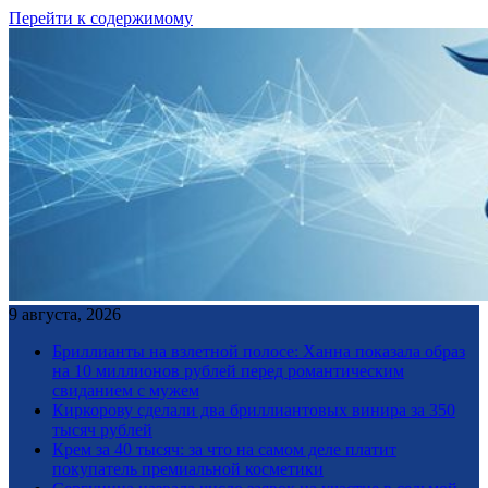
Перейти к содержимому
9 августа, 2026
Бриллианты на взлетной полосе: Ханна показала образ
на 10 миллионов рублей перед романтическим
свиданием с мужем
Киркорову сделали два бриллиантовых винира за 350
тысяч рублей
Крем за 40 тысяч: за что на самом деле платит
покупатель премиальной косметики