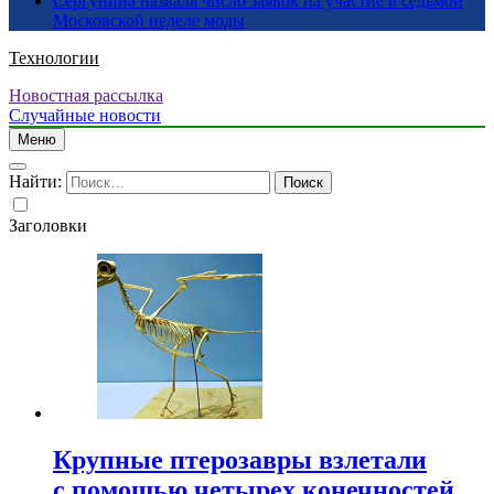
Сергунина назвала число заявок на участие в седьмой
Московской неделе моды
Технологии
Новостная рассылка
Случайные новости
Меню
Найти:
Заголовки
Крупные птерозавры взлетали
с помощью четырех конечностей