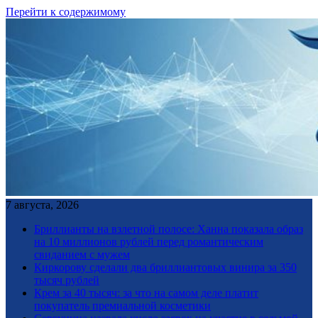
Перейти к содержимому
7 августа, 2026
Бриллианты на взлетной полосе: Ханна показала образ
на 10 миллионов рублей перед романтическим
свиданием с мужем
Киркорову сделали два бриллиантовых винира за 350
тысяч рублей
Крем за 40 тысяч: за что на самом деле платит
покупатель премиальной косметики