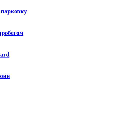
 парковку
пробегом
hard
коня