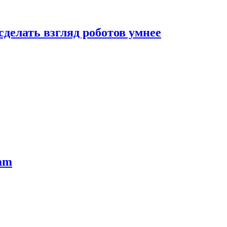
сделать взгляд роботов умнее
ram