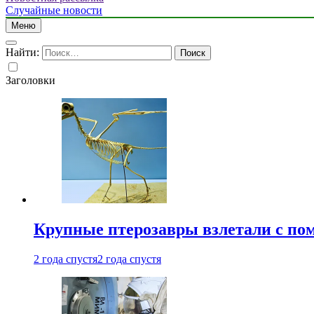
Случайные новости
Меню
Найти:
Заголовки
Крупные птерозавры взлетали с по
2 года спустя
2 года спустя