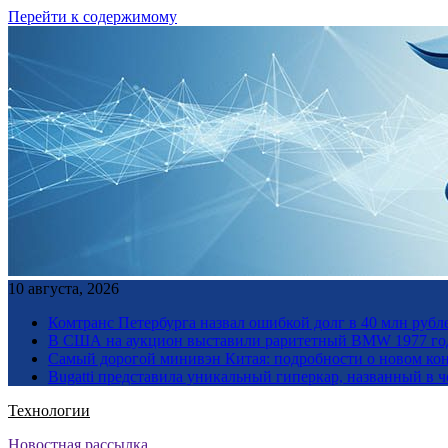
Перейти к содержимому
10 августа, 2026
Комтранс Петербурга назвал ошибкой долг в 40 млн рубл
В США на аукцион выставили раритетный BMW 1977 го
Самый дорогой минивэн Китая: подробности о новом кон
Bugatti представила уникальный гиперкар, названный в ч
Технологии
Новостная рассылка