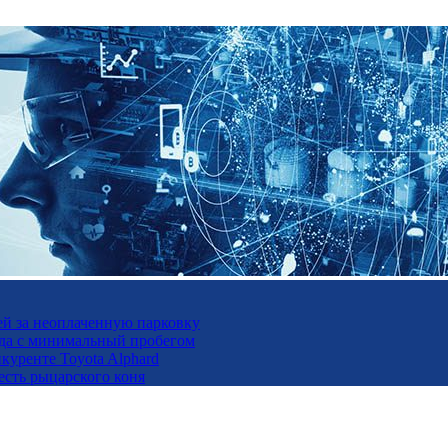
ей за неоплаченную парковку
да с минимальный пробегом
куренте Toyota Alphard
есть рыцарского коня