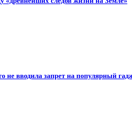
 «древнейших следов жизни на Земле»
о не вводила запрет на популярный гадж