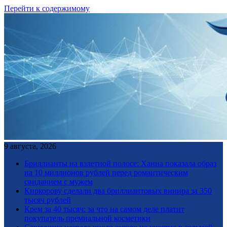
Перейти к содержимому
9 августа, 2026
Бриллианты на взлетной полосе: Ханна показала образ
на 10 миллионов рублей перед романтическим
свиданием с мужем
Киркорову сделали два бриллиантовых винира за 350
тысяч рублей
Крем за 40 тысяч: за что на самом деле платит
покупатель премиальной косметики