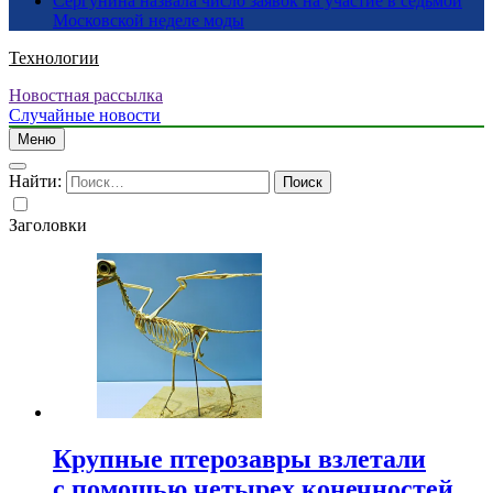
Сергунина назвала число заявок на участие в седьмой
Московской неделе моды
Технологии
Новостная рассылка
Случайные новости
Меню
Найти:
Заголовки
Крупные птерозавры взлетали
с помощью четырех конечностей