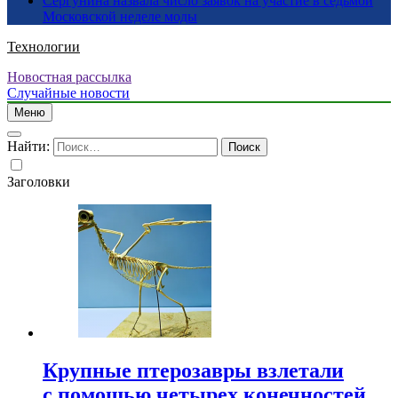
Сергунина назвала число заявок на участие в седьмой
Московской неделе моды
Технологии
Новостная рассылка
Случайные новости
Меню
Найти:
Заголовки
Крупные птерозавры взлетали
с помощью четырех конечностей