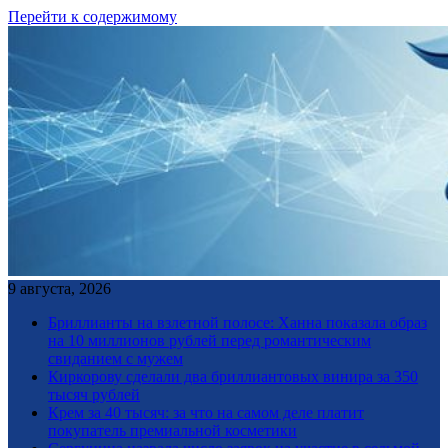
Перейти к содержимому
9 августа, 2026
Бриллианты на взлетной полосе: Ханна показала образ
на 10 миллионов рублей перед романтическим
свиданием с мужем
Киркорову сделали два бриллиантовых винира за 350
тысяч рублей
Крем за 40 тысяч: за что на самом деле платит
покупатель премиальной косметики