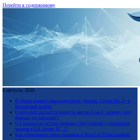
Перейти к содержимому
6 августа, 2026
В Steam вышел авиасимулятор «Корея. Серия Ил-2» о
Корейской войне
Overwatch пытается вернуть матчи 6 на 6: почему этот
формат не работает?
EA раскрыла детали режима The Grounds с открытым
миром в EA Sports FC 27
Как сбрасывать очки навыков в Beast of Reincarnation: