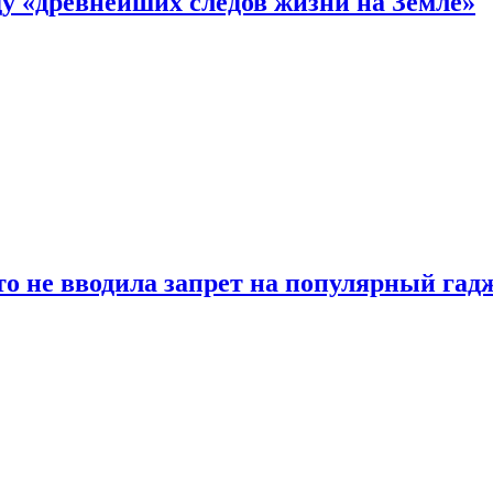
 «древнейших следов жизни на Земле»
о не вводила запрет на популярный гадж