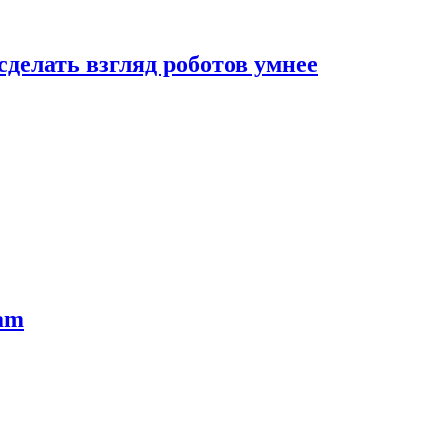
сделать взгляд роботов умнее
ram