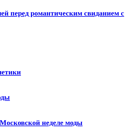
лей перед романтическим свиданием с
метики
оды
в Московской неделе моды