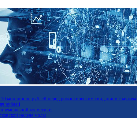
а 10 миллионов рублей перед романтическим свиданием с мужем
яч рублей
ль премиальной косметики
осковской неделе моды