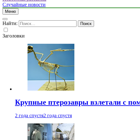
Случайные новости
Меню
Найти:
Заголовки
Крупные птерозавры взлетали с по
2 года спустя
2 года спустя