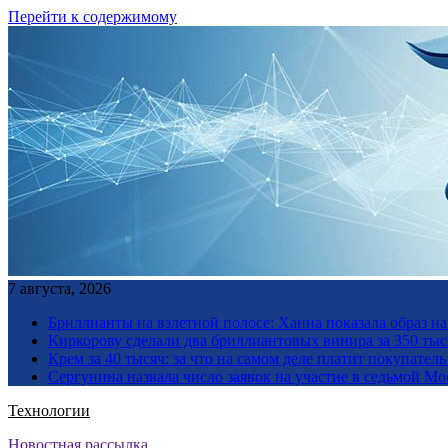
Перейти к содержимому
7 августа, 2026
Бриллианты на взлетной полосе: Ханна показала образ н
Киркорову сделали два бриллиантовых винира за 350 тыс
Крем за 40 тысяч: за что на самом деле платит покупате
Сергунина назвала число заявок на участие в седьмой М
Технологии
Новостная рассылка