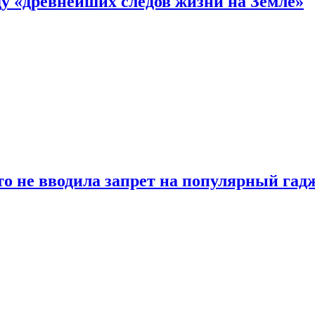
 «древнейших следов жизни на Земле»
о не вводила запрет на популярный гадж