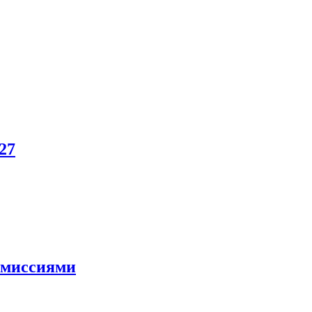
27
и миссиями