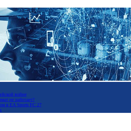
рейской войне
рмат не работает?
м в EA Sports FC 27
д