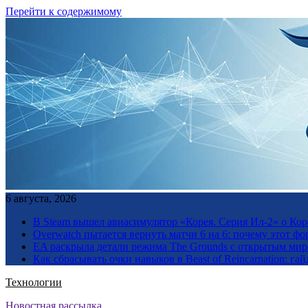
Перейти к содержимому
6 августа, 2026
В Steam вышел авиасимулятор «Корея. Серия Ил-2» о Ко
Overwatch пытается вернуть матчи 6 на 6: почему этот фо
EA раскрыла детали режима The Grounds с открытым миро
Как сбрасывать очки навыков в Beast of Reincarnation: гай
Технологии
Новостная рассылка