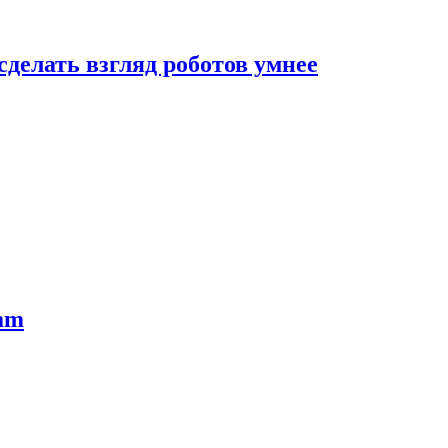
сделать взгляд роботов умнее
ram