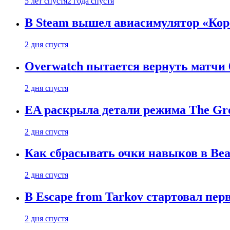
5 лет спустя
2 года спустя
В Steam вышел авиасимулятор «Коре
2 дня спустя
Overwatch пытается вернуть матчи 6
2 дня спустя
EA раскрыла детали режима The Gro
2 дня спустя
Как сбрасывать очки навыков в Beast
2 дня спустя
В Escape from Tarkov стартовал пе
2 дня спустя