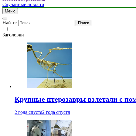
Случайные новости
Меню
Найти:
Заголовки
Крупные птерозавры взлетали с по
2 года спустя
2 года спустя