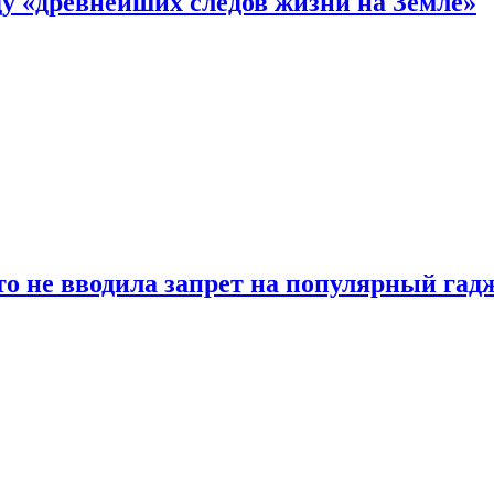
 «древнейших следов жизни на Земле»
о не вводила запрет на популярный гадж