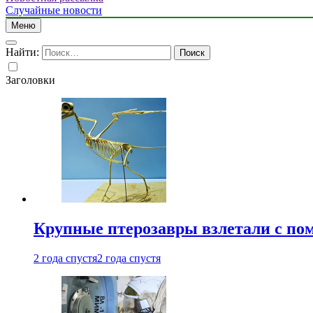
Случайные новости
Меню
Найти:
Заголовки
Крупные птерозавры взлетали с по
2 года спустя
2 года спустя