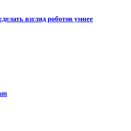
сделать взгляд роботов умнее
ram