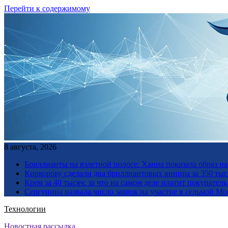
Перейти к содержимому
8 августа, 2026
Бриллианты на взлетной полосе: Ханна показала образ н
Киркорову сделали два бриллиантовых винира за 350 тыс
Крем за 40 тысяч: за что на самом деле платит покупате
Сергунина назвала число заявок на участие в седьмой М
Технологии
Новостная рассылка