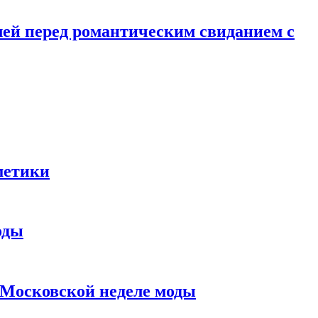
лей перед романтическим свиданием с
метики
оды
в Московской неделе моды