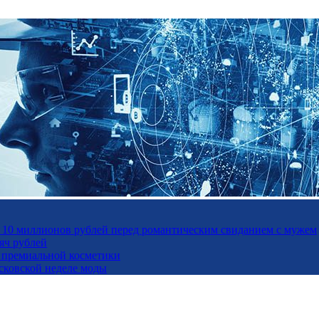
а 10 миллионов рублей перед романтическим свиданием с мужем
яч рублей
ль премиальной косметики
осковской неделе моды