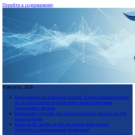
Перейти к содержимому
8 августа, 2026
Бриллианты на взлетной полосе: Ханна показала образ
на 10 миллионов рублей перед романтическим
свиданием с мужем
Киркорову сделали два бриллиантовых винира за 350
тысяч рублей
Крем за 40 тысяч: за что на самом деле платит
покупатель премиальной косметики