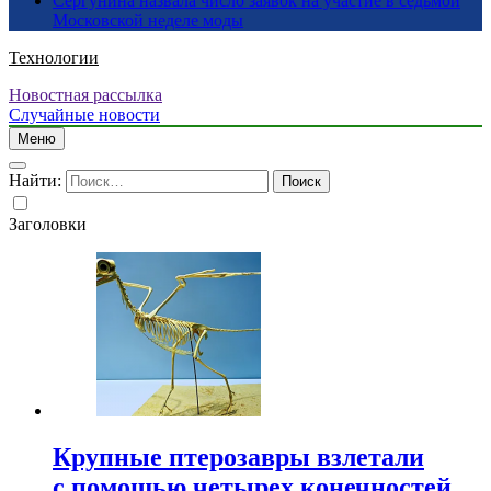
Сергунина назвала число заявок на участие в седьмой
Московской неделе моды
Технологии
Новостная рассылка
Случайные новости
Меню
Найти:
Заголовки
Крупные птерозавры взлетали
с помощью четырех конечностей