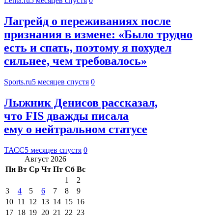
Lenta.ru
5 месяцев спустя
0
Лагрейд о переживаниях после
признания в измене: «Было трудно
есть и спать, поэтому я похудел
сильнее, чем требовалось»
Sports.ru
5 месяцев спустя
0
Лыжник Денисов рассказал,
что FIS дважды писала
ему о нейтральном статусе
ТАСС
5 месяцев спустя
0
Август 2026
Пн
Вт
Ср
Чт
Пт
Сб
Вс
1
2
3
4
5
6
7
8
9
10
11
12
13
14
15
16
17
18
19
20
21
22
23