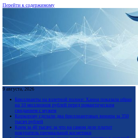
Перейти к содержимому
9 августа, 2026
Бриллианты на взлетной полосе: Ханна показала образ
на 10 миллионов рублей перед романтическим
свиданием с мужем
Киркорову сделали два бриллиантовых винира за 350
тысяч рублей
Крем за 40 тысяч: за что на самом деле платит
покупатель премиальной косметики