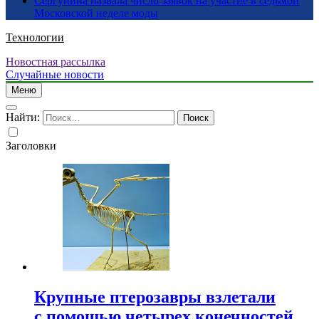
Сергунина назвала число заявок на участие в седьмой
Московской неделе моды
Технологии
Новостная рассылка
Случайные новости
Меню
Найти:
Заголовки
Крупные птерозавры взлетали
с помощью четырех конечностей