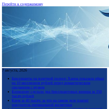
Перейти к содержимому
7 августа, 2026
Бриллианты на взлетной полосе: Ханна показала образ
на 10 миллионов рублей перед романтическим
свиданием с мужем
Киркорову сделали два бриллиантовых винира за 350
тысяч рублей
Крем за 40 тысяч: за что на самом деле платит
покупатель премиальной косметики