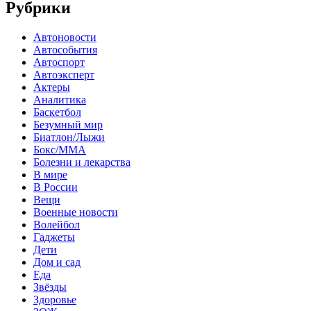
Рубрики
Автоновости
Автособытия
Автоспорт
Автоэксперт
Актеры
Аналитика
Баскетбол
Безумный мир
Биатлон/Лыжи
Бокс/MMA
Болезни и лекарства
В мире
В России
Вещи
Военные новости
Волейбол
Гаджеты
Дети
Дом и сад
Еда
Звёзды
Здоровье