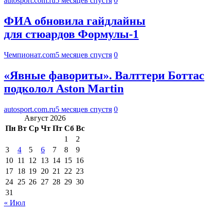
autosport.com.ru
5 месяцев спустя
0
ФИА обновила гайдлайны
для стюардов Формулы-1
Чемпионат.com
5 месяцев спустя
0
«Явные фавориты». Валттери Боттас
подколол Aston Martin
autosport.com.ru
5 месяцев спустя
0
Август 2026
Пн
Вт
Ср
Чт
Пт
Сб
Вс
1
2
3
4
5
6
7
8
9
10
11
12
13
14
15
16
17
18
19
20
21
22
23
24
25
26
27
28
29
30
31
« Июл