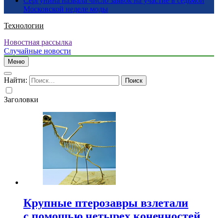
Сергунина назвала число заявок на участие в седьмой
Московской неделе моды
Технологии
Новостная рассылка
Случайные новости
Меню
Найти:
Заголовки
Крупные птерозавры взлетали
с помощью четырех конечностей