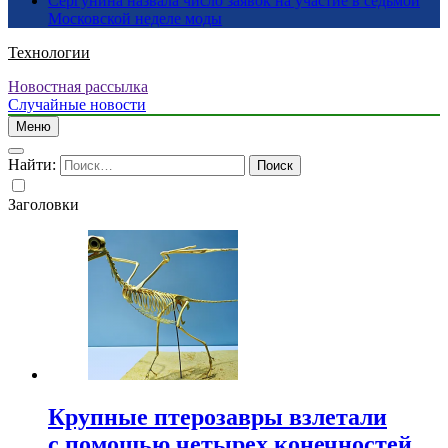
Сергунина назвала число заявок на участие в седьмой
Московской неделе моды
Технологии
Новостная рассылка
Случайные новости
Меню
Найти:
Заголовки
Крупные птерозавры взлетали
с помощью четырех конечностей