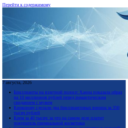
Перейти к содержимому
7 августа, 2026
Бриллианты на взлетной полосе: Ханна показала образ
на 10 миллионов рублей перед романтическим
свиданием с мужем
Киркорову сделали два бриллиантовых винира за 350
тысяч рублей
Крем за 40 тысяч: за что на самом деле платит
покупатель премиальной косметики