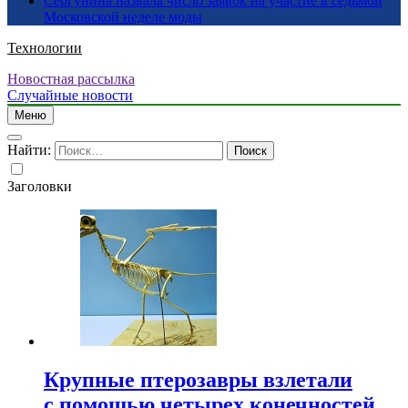
Сергунина назвала число заявок на участие в седьмой
Московской неделе моды
Технологии
Новостная рассылка
Случайные новости
Меню
Найти:
Заголовки
Крупные птерозавры взлетали
с помощью четырех конечностей