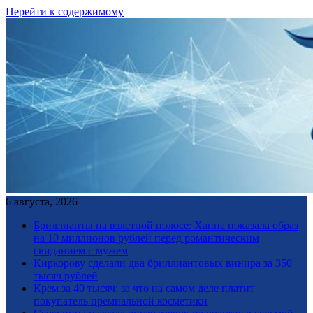
Перейти к содержимому
6 августа, 2026
Бриллианты на взлетной полосе: Ханна показала образ
на 10 миллионов рублей перед романтическим
свиданием с мужем
Киркорову сделали два бриллиантовых винира за 350
тысяч рублей
Крем за 40 тысяч: за что на самом деле платит
покупатель премиальной косметики