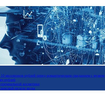
а 10 миллионов рублей перед романтическим свиданием с мужем
яч рублей
ль премиальной косметики
осковской неделе моды