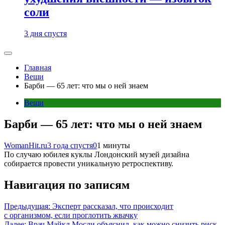
соли
3 дня спустя
Главная
Вещи
Барби — 65 лет: что мы о ней знаем
Вещи
Барби — 65 лет: что мы о ней знаем
WomanHit.ru
3 года спустя
0
1 минуты
По случаю юбилея куклы Лондонский музей дизайна
собирается провести уникальную ретроспективу.
Навигация по записям
Предыдущая:
Эксперт рассказал, что происходит
с организмом, если проглотить жвачку
Далее:
Врач Майкл Мосли объяснил, как можно снизить риск