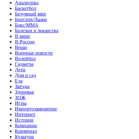
Аналитика
Баскетбол
Безумный мир
Биатлон/Лыжи
Бокс/MMA
Болезни и лекарства
В мире
В России
Вещи
Военные новости
Волейбол
Гаджеты
Дети
Дом и сад
Еда
Звёзды
Здоровье
ЗОЖ
Игры
Импортозамещение
Интернет
Истории
Компании
Криминал
Культура