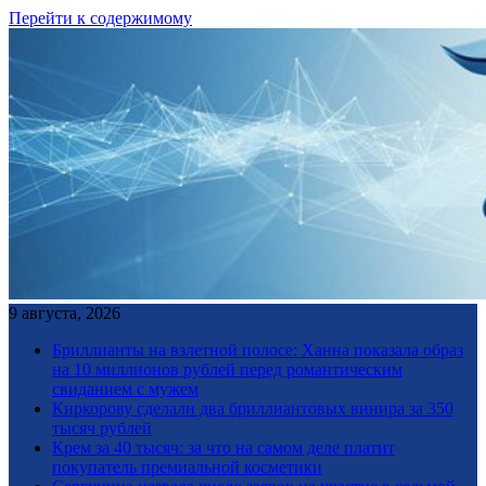
Перейти к содержимому
9 августа, 2026
Бриллианты на взлетной полосе: Ханна показала образ
на 10 миллионов рублей перед романтическим
свиданием с мужем
Киркорову сделали два бриллиантовых винира за 350
тысяч рублей
Крем за 40 тысяч: за что на самом деле платит
покупатель премиальной косметики