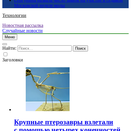
Сергунина назвала число заявок на участие в седьмой
Московской неделе моды
Технологии
Новостная рассылка
Случайные новости
Меню
Найти:
Заголовки
Крупные птерозавры взлетали
с помощью четырех конечностей