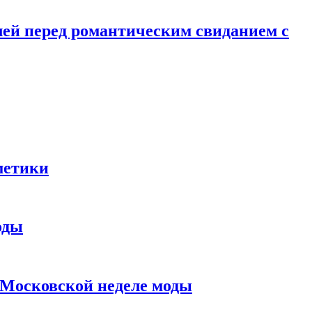
лей перед романтическим свиданием с
метики
оды
в Московской неделе моды