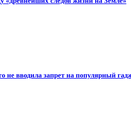
 «древнейших следов жизни на Земле»
о не вводила запрет на популярный гадж