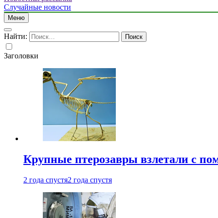
Случайные новости
Меню
Найти:
Заголовки
Крупные птерозавры взлетали с по
2 года спустя
2 года спустя