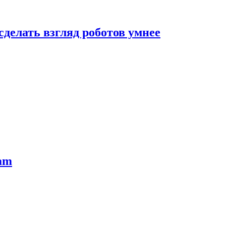
сделать взгляд роботов умнее
ram