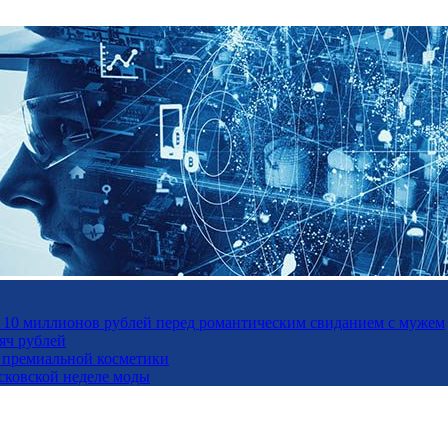
а 10 миллионов рублей перед романтическим свиданием с мужем
яч рублей
ль премиальной косметики
осковской неделе моды