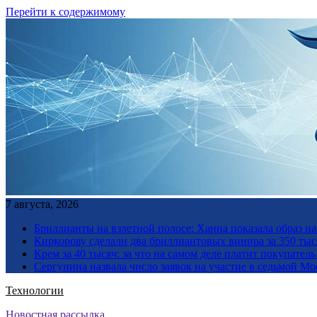
Перейти к содержимому
7 августа, 2026
Бриллианты на взлетной полосе: Ханна показала образ н
Киркорову сделали два бриллиантовых винира за 350 тыс
Крем за 40 тысяч: за что на самом деле платит покупате
Сергунина назвала число заявок на участие в седьмой М
Технологии
Новостная рассылка