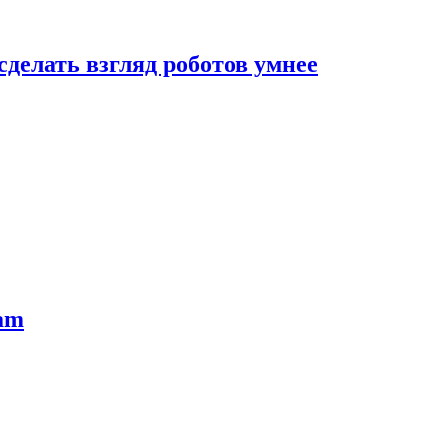
сделать взгляд роботов умнее
ram