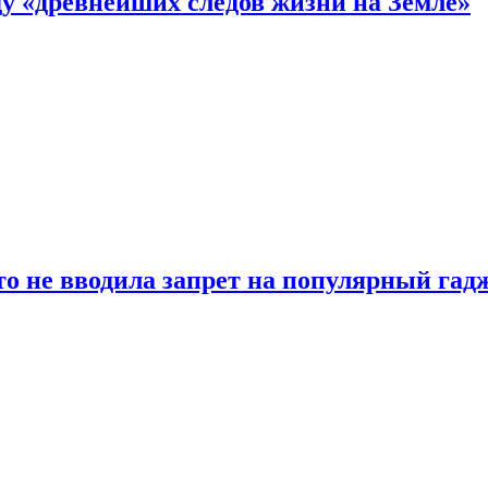
 «древнейших следов жизни на Земле»
о не вводила запрет на популярный гадж