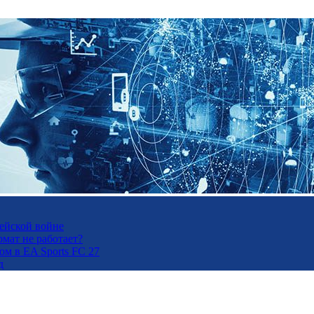
рейской войне
рмат не работает?
м в EA Sports FC 27
д