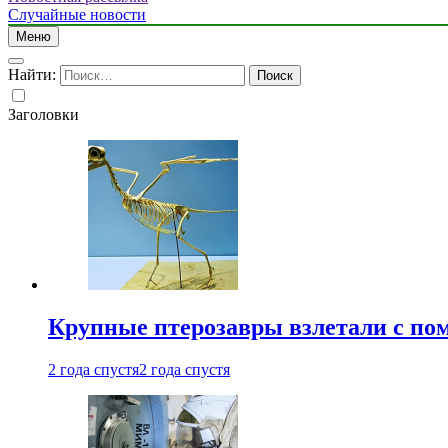
Случайные новости
Меню
Найти:
Заголовки
Крупные птерозавры взлетали с по
2 года спустя
2 года спустя