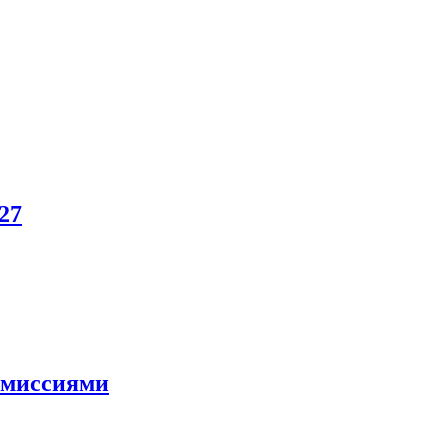
27
и миссиями