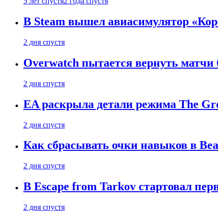
5 лет спустя
2 года спустя
В Steam вышел авиасимулятор «Коре
2 дня спустя
Overwatch пытается вернуть матчи 6
2 дня спустя
EA раскрыла детали режима The Gro
2 дня спустя
Как сбрасывать очки навыков в Beast
2 дня спустя
В Escape from Tarkov стартовал пе
2 дня спустя