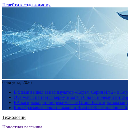
Перейти к содержимому
6 августа, 2026
В Steam вышел авиасимулятор «Корея. Серия Ил-2» о Ко
Overwatch пытается вернуть матчи 6 на 6: почему этот фо
EA раскрыла детали режима The Grounds с открытым миро
Как сбрасывать очки навыков в Beast of Reincarnation: гай
Технологии
Новостная рассылка