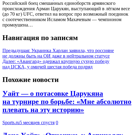
Российский боец смешанных единоборств армянского
происхождения Арман Царукян, выступающий в лёгком весе
(до 70 кг) UFC, ответил на вопрос про возможный поединок
с соотечественником Исламом Махачевым — чемпионом
промоушена…
Навигация по записям
Предыдущая:
Украинка Харлан заявила, что россияне
не должны быть на ОИ даже в нейтральном статусе
Далее:
«Авангард» одержал крупную сухую победу
над ЦСКА, у омичей шестая победа подряд
Похожие новости
Уайт — о потасовке Царукяна
на турнире по борьбе: «Мне абсолютно
плевать на эту историю»
Sports.ru
5 месяцев спустя
0