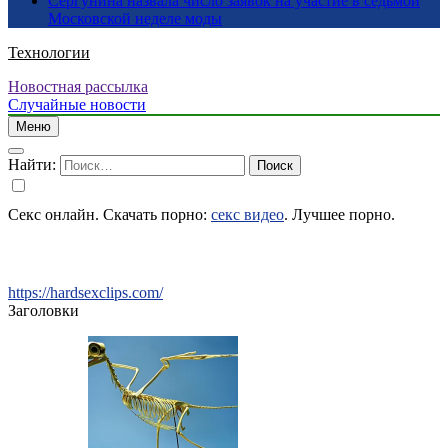
Сергунина назвала число заявок на участие в седьмой
Московской неделе моды
Технологии
Новостная рассылка
Случайные новости
Меню
Найти:
Секс онлайн. Скачать порно:
секс видео
. Лучшее порно.
https://hardsexclips.com/
Заголовки