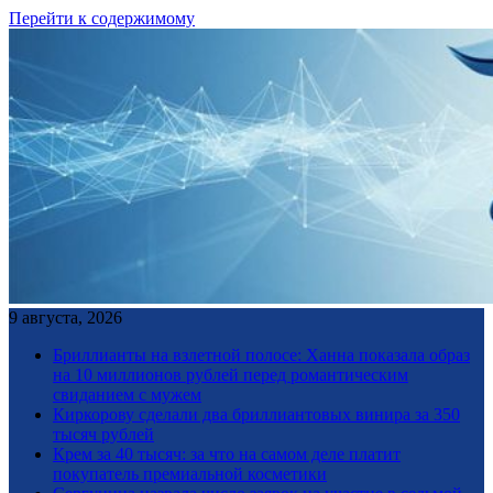
Перейти к содержимому
9 августа, 2026
Бриллианты на взлетной полосе: Ханна показала образ
на 10 миллионов рублей перед романтическим
свиданием с мужем
Киркорову сделали два бриллиантовых винира за 350
тысяч рублей
Крем за 40 тысяч: за что на самом деле платит
покупатель премиальной косметики