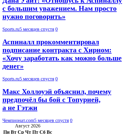
Дана Уайт: «Отношусь к Аспиналлу
с большим уважением. Нам просто
нужно поговорить»
Sports.ru
5 месяцев спустя
0
Аспиналл прокомментировал
подписание контракта с Хирном:
«Хочу заработать как можно больше
денег»
Sports.ru
5 месяцев спустя
0
Макс Холлоуэй объяснил, почему
предпочёл бы бой с Топурией,
а не Гэтжи
Чемпионат.com
5 месяцев спустя
0
Август 2026
Пн
Вт
Ср
Чт
Пт
Сб
Вс