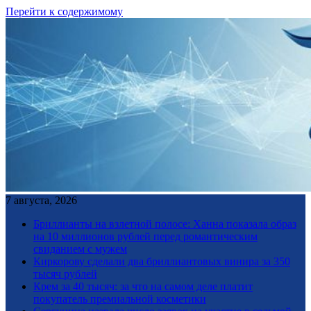
Перейти к содержимому
7 августа, 2026
Бриллианты на взлетной полосе: Ханна показала образ
на 10 миллионов рублей перед романтическим
свиданием с мужем
Киркорову сделали два бриллиантовых винира за 350
тысяч рублей
Крем за 40 тысяч: за что на самом деле платит
покупатель премиальной косметики