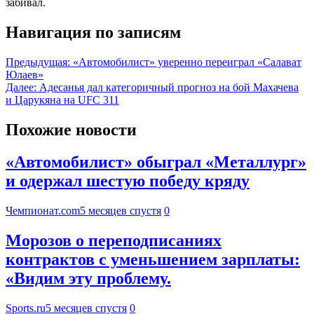
забивал.
Навигация по записям
Предыдущая:
«Автомобилист» уверенно переиграл «Салават
Юлаев»
Далее:
Адесанья дал категоричный прогноз на бой Махачева
и Царукяна на UFC 311
Похожие новости
«Автомобилист» обыграл «Металлург»
и одержал шестую победу кряду
Чемпионат.com
5 месяцев спустя
0
Морозов о переподписаниях
контрактов с уменьшением зарплаты:
«Видим эту проблему.
Sports.ru
5 месяцев спустя
0