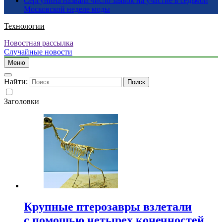
Сергунина назвала число заявок на участие в седьмой
Московской неделе моды
Технологии
Новостная рассылка
Случайные новости
Меню
Найти:
Заголовки
Крупные птерозавры взлетали
с помощью четырех конечностей