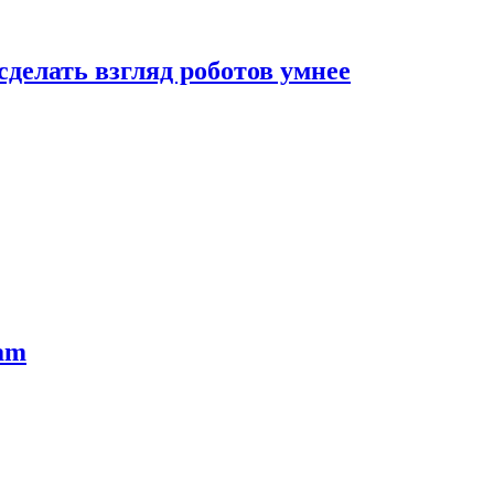
сделать взгляд роботов умнее
ram