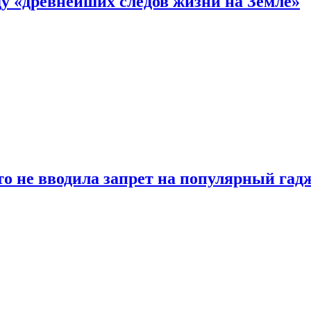
 «древнейших следов жизни на Земле»
о не вводила запрет на популярный гадж