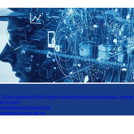
а 10 миллионов рублей перед романтическим свиданием с мужем
яч рублей
ль премиальной косметики
осковской неделе моды