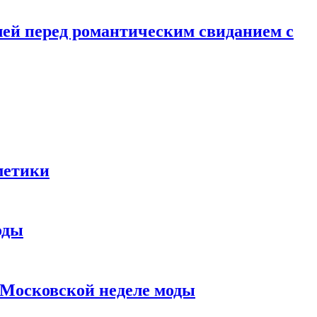
лей перед романтическим свиданием с
метики
оды
в Московской неделе моды