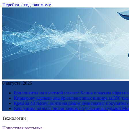
Перейти к содержимому
8 августа, 2026
Бриллианты на взлетной полосе: Ханна показала образ н
Киркорову сделали два бриллиантовых винира за 350 тыс
Крем за 40 тысяч: за что на самом деле платит покупате
Сергунина назвала число заявок на участие в седьмой М
Технологии
Новостная рассылка