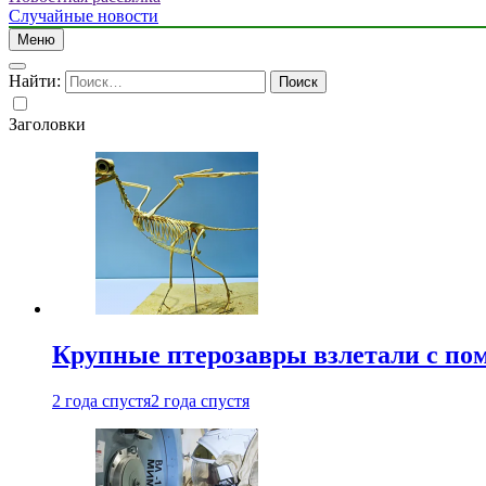
Случайные новости
Меню
Найти:
Заголовки
Крупные птерозавры взлетали с по
2 года спустя
2 года спустя