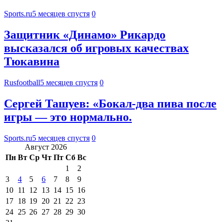
Sports.ru
5 месяцев спустя
0
Защитник «Динамо» Рикардо
высказался об игровых качествах
Тюкавина
Rusfootball
5 месяцев спустя
0
Сергей Ташуев: «Бокал-два пива после
игры — это нормально.
Sports.ru
5 месяцев спустя
0
Август 2026
Пн
Вт
Ср
Чт
Пт
Сб
Вс
1
2
3
4
5
6
7
8
9
10
11
12
13
14
15
16
17
18
19
20
21
22
23
24
25
26
27
28
29
30