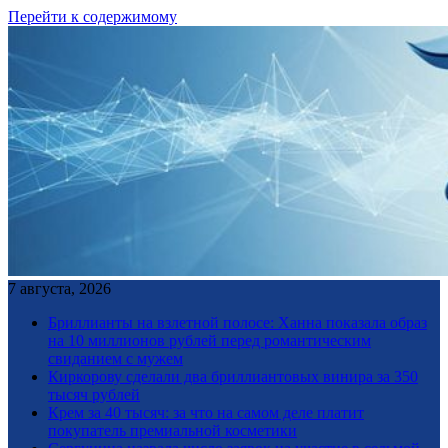
Перейти к содержимому
7 августа, 2026
Бриллианты на взлетной полосе: Ханна показала образ
на 10 миллионов рублей перед романтическим
свиданием с мужем
Киркорову сделали два бриллиантовых винира за 350
тысяч рублей
Крем за 40 тысяч: за что на самом деле платит
покупатель премиальной косметики