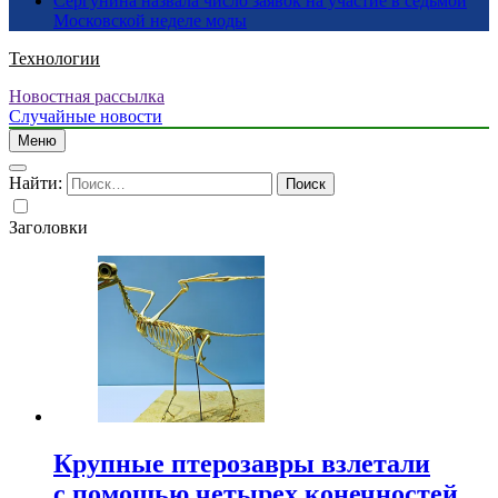
Сергунина назвала число заявок на участие в седьмой
Московской неделе моды
Технологии
Новостная рассылка
Случайные новости
Меню
Найти:
Заголовки
Крупные птерозавры взлетали
с помощью четырех конечностей