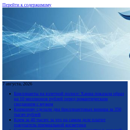
Перейти к содержимому
7 августа, 2026
Бриллианты на взлетной полосе: Ханна показала образ
на 10 миллионов рублей перед романтическим
свиданием с мужем
Киркорову сделали два бриллиантовых винира за 350
тысяч рублей
Крем за 40 тысяч: за что на самом деле платит
покупатель премиальной косметики