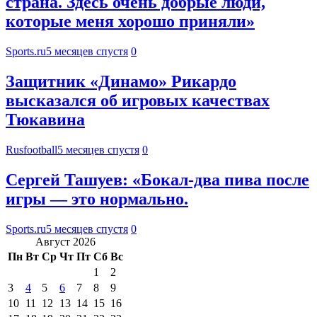
страна. Здесь очень добрые люди,
которые меня хорошо приняли»
Sports.ru
5 месяцев спустя
0
Защитник «Динамо» Рикардо
высказался об игровых качествах
Тюкавина
Rusfootball
5 месяцев спустя
0
Сергей Ташуев: «Бокал-два пива после
игры — это нормально.
Sports.ru
5 месяцев спустя
0
Август 2026
Пн
Вт
Ср
Чт
Пт
Сб
Вс
1
2
3
4
5
6
7
8
9
10
11
12
13
14
15
16