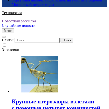
Сергунина назвала число заявок на участие в седьмой
Московской неделе моды
Технологии
Новостная рассылка
Случайные новости
Меню
Найти:
Заголовки
Крупные птерозавры взлетали
с помощью четырех конечностей