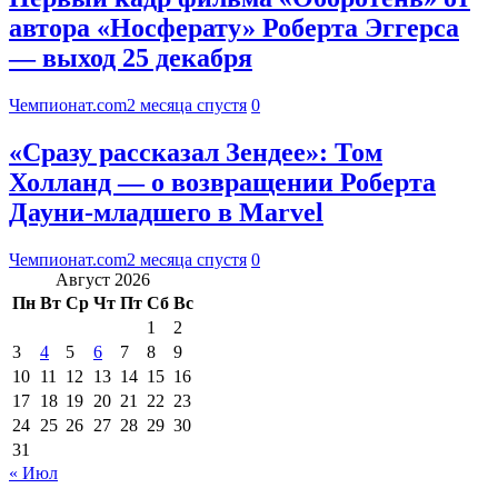
автора «Носферату» Роберта Эггерса
— выход 25 декабря
Чемпионат.com
2 месяца спустя
0
«Сразу рассказал Зендее»: Том
Холланд — о возвращении Роберта
Дауни-младшего в Marvel
Чемпионат.com
2 месяца спустя
0
Август 2026
Пн
Вт
Ср
Чт
Пт
Сб
Вс
1
2
3
4
5
6
7
8
9
10
11
12
13
14
15
16
17
18
19
20
21
22
23
24
25
26
27
28
29
30
31
« Июл