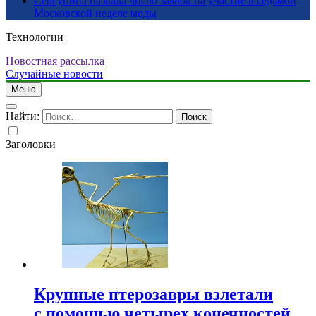
Сергунина назвала число заявок на участие в седьмой
Московской неделе моды
Технологии
Новостная рассылка
Случайные новости
Меню
Найти:
Заголовки
Крупные птерозавры взлетали
с помощью четырех конечностей