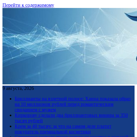
Перейти к содержимому
9 августа, 2026
Бриллианты на взлетной полосе: Ханна показала образ
на 10 миллионов рублей перед романтическим
свиданием с мужем
Киркорову сделали два бриллиантовых винира за 350
тысяч рублей
Крем за 40 тысяч: за что на самом деле платит
покупатель премиальной косметики