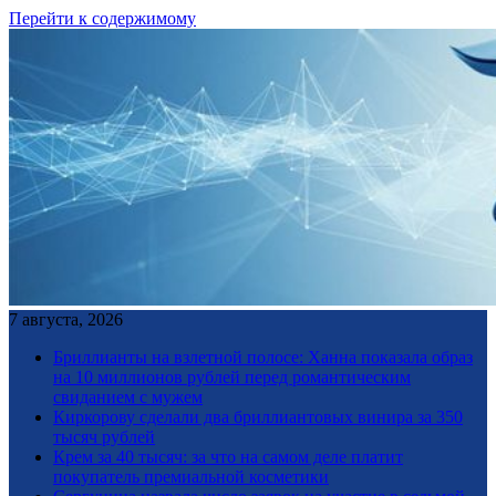
Перейти к содержимому
7 августа, 2026
Бриллианты на взлетной полосе: Ханна показала образ
на 10 миллионов рублей перед романтическим
свиданием с мужем
Киркорову сделали два бриллиантовых винира за 350
тысяч рублей
Крем за 40 тысяч: за что на самом деле платит
покупатель премиальной косметики