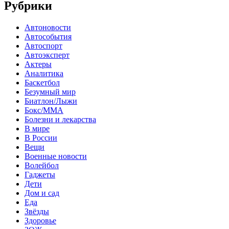
Рубрики
Автоновости
Автособытия
Автоспорт
Автоэксперт
Актеры
Аналитика
Баскетбол
Безумный мир
Биатлон/Лыжи
Бокс/MMA
Болезни и лекарства
В мире
В России
Вещи
Военные новости
Волейбол
Гаджеты
Дети
Дом и сад
Еда
Звёзды
Здоровье