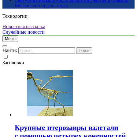
Сергунина назвала число заявок на участие в седьмой
Московской неделе моды
Технологии
Новостная рассылка
Случайные новости
Меню
Найти:
Заголовки
Крупные птерозавры взлетали
с помощью четырех конечностей