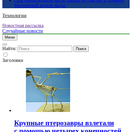
Сергунина назвала число заявок на участие в седьмой
Московской неделе моды
Технологии
Новостная рассылка
Случайные новости
Меню
Найти:
Заголовки
Крупные птерозавры взлетали
с помощью четырех конечностей