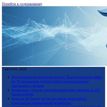
Перейти к содержимому
7 августа, 2026
Бриллианты на взлетной полосе: Ханна показала образ
на 10 миллионов рублей перед романтическим
свиданием с мужем
Киркорову сделали два бриллиантовых винира за 350
тысяч рублей
Крем за 40 тысяч: за что на самом деле платит
покупатель премиальной косметики