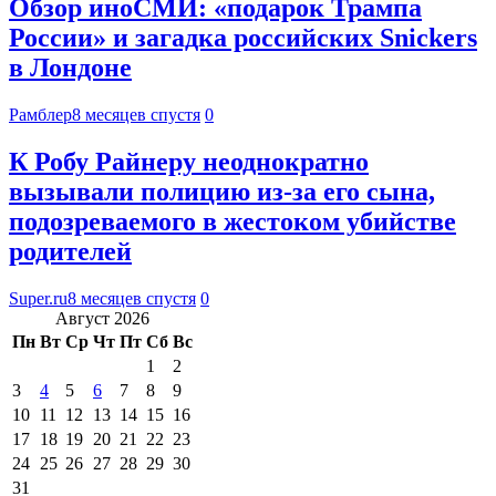
Обзор иноСМИ: «подарок Трампа
России» и загадка российских Snickers
в Лондоне
Рамблер
8 месяцев спустя
0
К Робу Райнеру неоднократно
вызывали полицию из-за его сына,
подозреваемого в жестоком убийстве
родителей
Super.ru
8 месяцев спустя
0
Август 2026
Пн
Вт
Ср
Чт
Пт
Сб
Вс
1
2
3
4
5
6
7
8
9
10
11
12
13
14
15
16
17
18
19
20
21
22
23
24
25
26
27
28
29
30
31