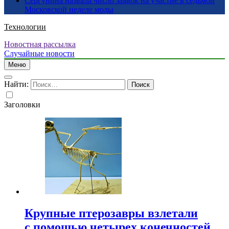
Сергунина назвала число заявок на участие в седьмой
Московской неделе моды
Технологии
Новостная рассылка
Случайные новости
Меню
Найти:
Заголовки
Крупные птерозавры взлетали
с помощью четырех конечностей