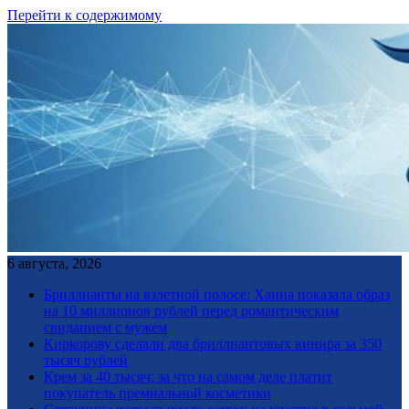
Перейти к содержимому
6 августа, 2026
Бриллианты на взлетной полосе: Ханна показала образ
на 10 миллионов рублей перед романтическим
свиданием с мужем
Киркорову сделали два бриллиантовых винира за 350
тысяч рублей
Крем за 40 тысяч: за что на самом деле платит
покупатель премиальной косметики