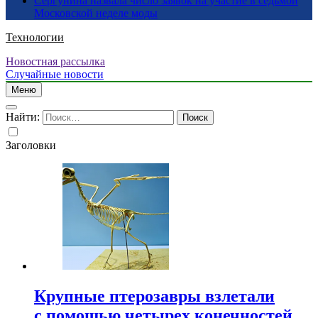
Сергунина назвала число заявок на участие в седьмой
Московской неделе моды
Технологии
Новостная рассылка
Случайные новости
Меню
Найти:
Заголовки
Крупные птерозавры взлетали
с помощью четырех конечностей