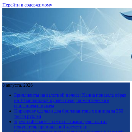
Перейти к содержимому
8 августа, 2026
Бриллианты на взлетной полосе: Ханна показала образ
на 10 миллионов рублей перед романтическим
свиданием с мужем
Киркорову сделали два бриллиантовых винира за 350
тысяч рублей
Крем за 40 тысяч: за что на самом деле платит
покупатель премиальной косметики