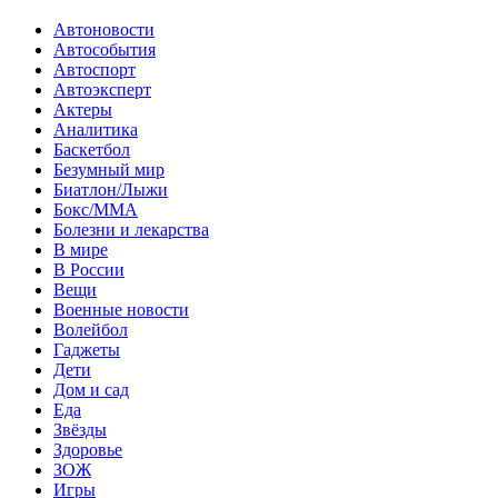
Автоновости
Автособытия
Автоспорт
Автоэксперт
Актеры
Аналитика
Баскетбол
Безумный мир
Биатлон/Лыжи
Бокс/MMA
Болезни и лекарства
В мире
В России
Вещи
Военные новости
Волейбол
Гаджеты
Дети
Дом и сад
Еда
Звёзды
Здоровье
ЗОЖ
Игры