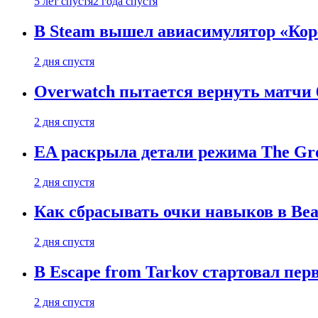
5 лет спустя
2 года спустя
В Steam вышел авиасимулятор «Коре
2 дня спустя
Overwatch пытается вернуть матчи 6
2 дня спустя
EA раскрыла детали режима The Gro
2 дня спустя
Как сбрасывать очки навыков в Beast
2 дня спустя
В Escape from Tarkov стартовал пе
2 дня спустя