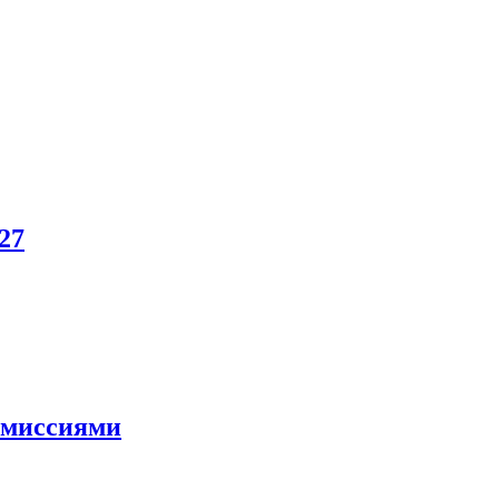
27
и миссиями