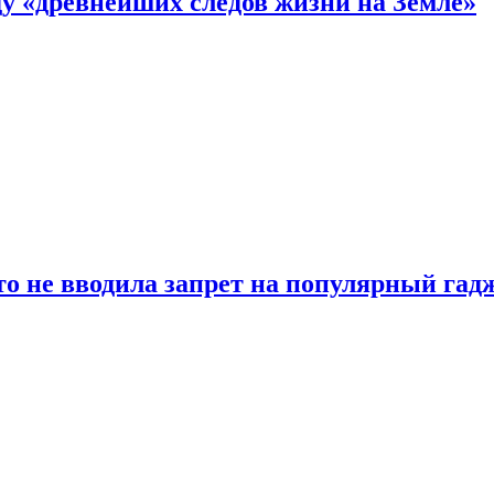
 «древнейших следов жизни на Земле»
о не вводила запрет на популярный гадж