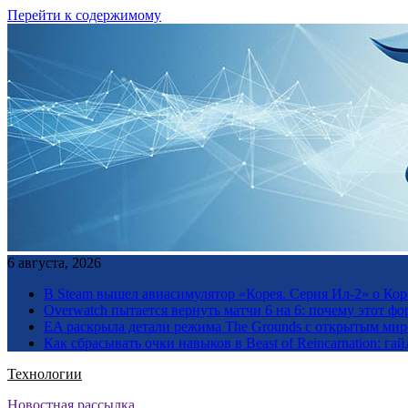
Перейти к содержимому
6 августа, 2026
В Steam вышел авиасимулятор «Корея. Серия Ил-2» о Ко
Overwatch пытается вернуть матчи 6 на 6: почему этот фо
EA раскрыла детали режима The Grounds с открытым миро
Как сбрасывать очки навыков в Beast of Reincarnation: гай
Технологии
Новостная рассылка