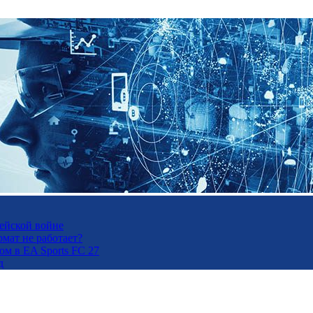
рейской войне
рмат не работает?
м в EA Sports FC 27
д