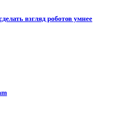
сделать взгляд роботов умнее
ram