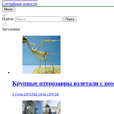
Случайные новости
Меню
Найти:
Заголовки
Крупные птерозавры взлетали с по
2 года спустя
2 года спустя