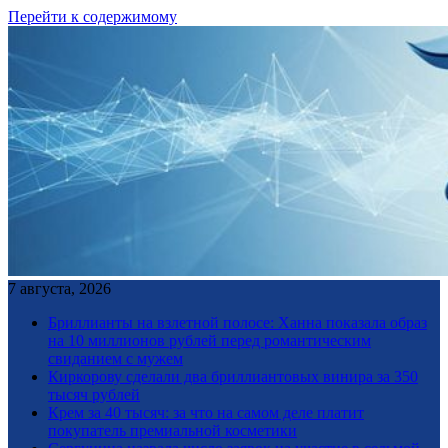
Перейти к содержимому
7 августа, 2026
Бриллианты на взлетной полосе: Ханна показала образ
на 10 миллионов рублей перед романтическим
свиданием с мужем
Киркорову сделали два бриллиантовых винира за 350
тысяч рублей
Крем за 40 тысяч: за что на самом деле платит
покупатель премиальной косметики