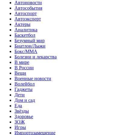
Автоновости
Автособытия
Автоспорт
Автоэксперт
Актеры
Аналитика
Баскетбол
Безумный мир
Биатлон/Лыжи
Бокс/MMA
Болезни и лекарства
В мире
В России
Вещи
Военные новости
Волейбол
Гаджеты
Дети
Дом и сад
Еда
Звёзды
Здоровье
ЗОЖ
Игры
Импортозамещение