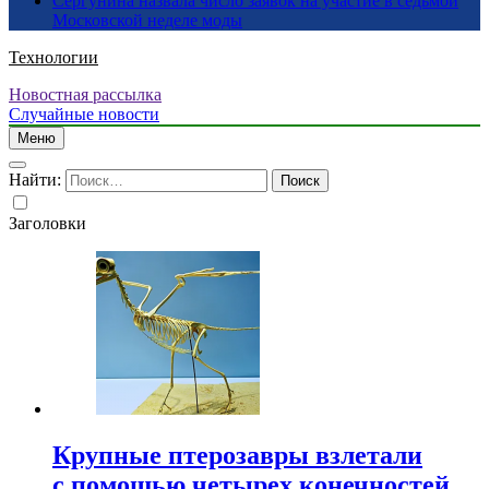
Сергунина назвала число заявок на участие в седьмой
Московской неделе моды
Технологии
Новостная рассылка
Случайные новости
Меню
Найти:
Заголовки
Крупные птерозавры взлетали
с помощью четырех конечностей