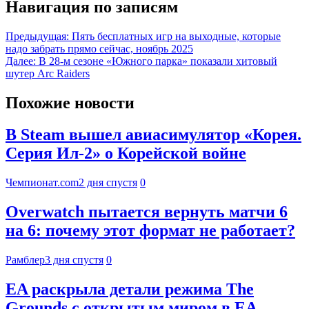
Навигация по записям
Предыдущая:
Пять бесплатных игр на выходные, которые
надо забрать прямо сейчас, ноябрь 2025
Далее:
В 28-м сезоне «Южного парка» показали хитовый
шутер Arc Raiders
Похожие новости
В Steam вышел авиасимулятор «Корея.
Серия Ил-2» о Корейской войне
Чемпионат.com
2 дня спустя
0
Overwatch пытается вернуть матчи 6
на 6: почему этот формат не работает?
Рамблер
3 дня спустя
0
EA раскрыла детали режима The
Grounds с открытым миром в EA