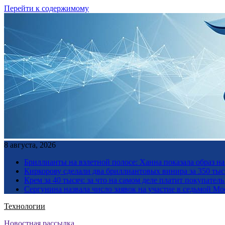
Перейти к содержимому
8 августа, 2026
Бриллианты на взлетной полосе: Ханна показала образ н
Киркорову сделали два бриллиантовых винира за 350 тыс
Крем за 40 тысяч: за что на самом деле платит покупате
Сергунина назвала число заявок на участие в седьмой М
Технологии
Новостная рассылка