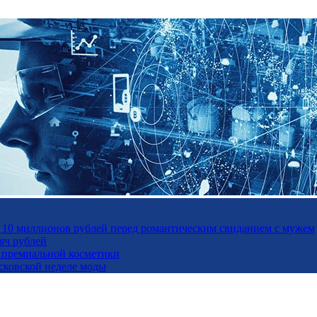
а 10 миллионов рублей перед романтическим свиданием с мужем
яч рублей
ль премиальной косметики
осковской неделе моды