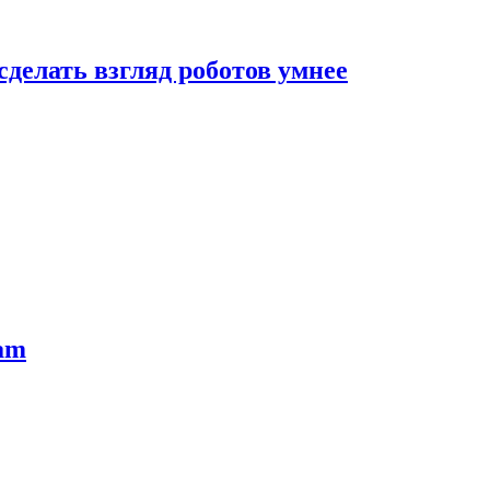
сделать взгляд роботов умнее
ram