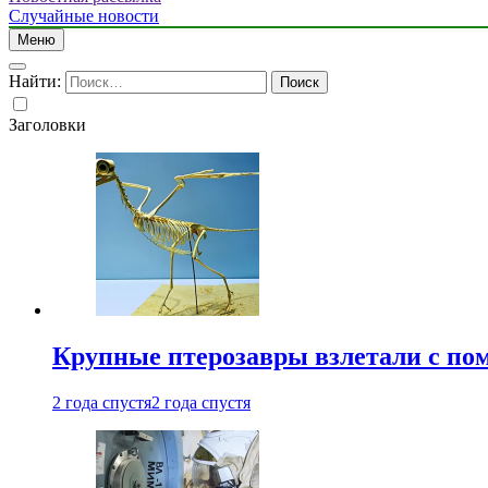
Случайные новости
Меню
Найти:
Заголовки
Крупные птерозавры взлетали с по
2 года спустя
2 года спустя