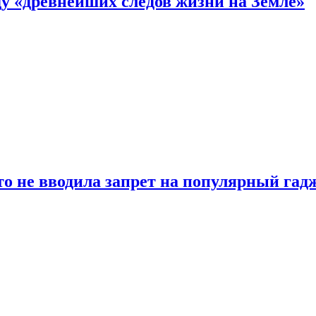
 «древнейших следов жизни на Земле»
о не вводила запрет на популярный гадж