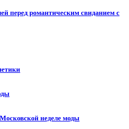
лей перед романтическим свиданием с
метики
оды
в Московской неделе моды