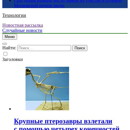
Сергунина назвала число заявок на участие в седьмой
Московской неделе моды
Технологии
Новостная рассылка
Случайные новости
Меню
Найти:
Заголовки
Крупные птерозавры взлетали
с помощью четырех конечностей