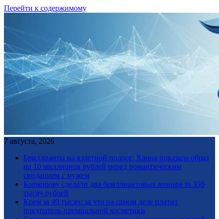
Перейти к содержимому
7 августа, 2026
Бриллианты на взлетной полосе: Ханна показала образ
на 10 миллионов рублей перед романтическим
свиданием с мужем
Киркорову сделали два бриллиантовых винира за 350
тысяч рублей
Крем за 40 тысяч: за что на самом деле платит
покупатель премиальной косметики