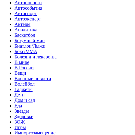
Автоновости
Автособытия
Автоспорт
Автоэксперт
Актеры
Аналитика
Баскетбол
Безумный мир
Биатлон/Лыжи
Бокс/MMA
Болезни и лекарства
В мире
В России
Вещи
Военные новости
Волейбол
Гаджеты
Дети
Дом и сад
Еда
Звёзды
Здоровье
ЗОЖ
Игры
Импортозамещение