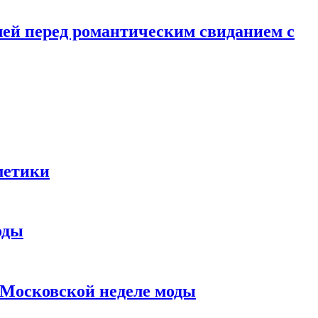
лей перед романтическим свиданием с
метики
оды
в Московской неделе моды