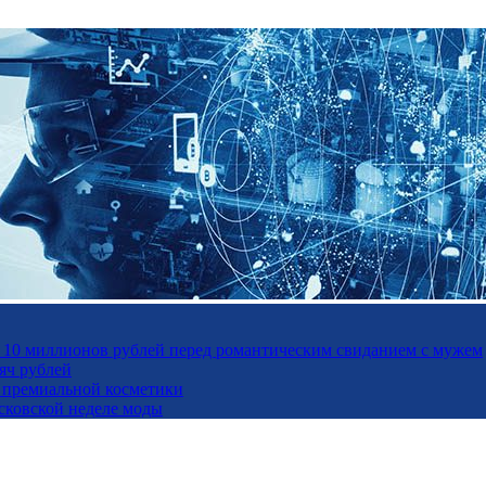
а 10 миллионов рублей перед романтическим свиданием с мужем
яч рублей
ль премиальной косметики
осковской неделе моды