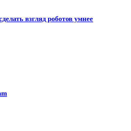
сделать взгляд роботов умнее
ram