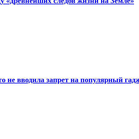
 «древнейших следов жизни на Земле»
о не вводила запрет на популярный гадж