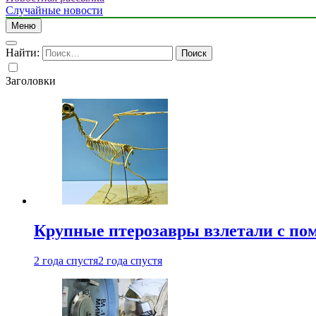
Случайные новости
Меню
Найти:
Заголовки
Крупные птерозавры взлетали с по
2 года спустя
2 года спустя