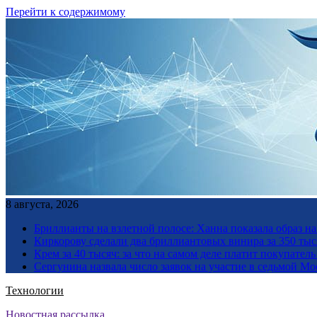
Перейти к содержимому
8 августа, 2026
Бриллианты на взлетной полосе: Ханна показала образ н
Киркорову сделали два бриллиантовых винира за 350 тыс
Крем за 40 тысяч: за что на самом деле платит покупате
Сергунина назвала число заявок на участие в седьмой М
Технологии
Новостная рассылка