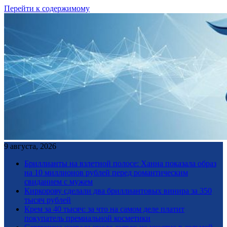
Перейти к содержимому
9 августа, 2026
Бриллианты на взлетной полосе: Ханна показала образ
на 10 миллионов рублей перед романтическим
свиданием с мужем
Киркорову сделали два бриллиантовых винира за 350
тысяч рублей
Крем за 40 тысяч: за что на самом деле платит
покупатель премиальной косметики