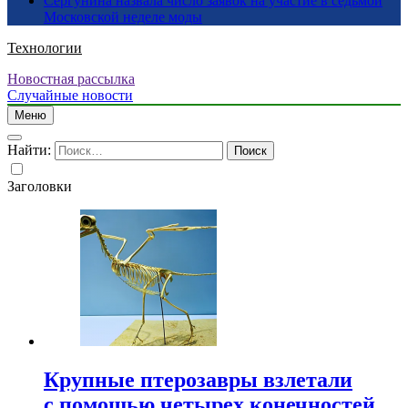
Сергунина назвала число заявок на участие в седьмой
Московской неделе моды
Технологии
Новостная рассылка
Случайные новости
Меню
Найти:
Заголовки
Крупные птерозавры взлетали
с помощью четырех конечностей