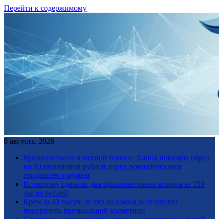
Перейти к содержимому
8 августа, 2026
Бриллианты на взлетной полосе: Ханна показала образ
на 10 миллионов рублей перед романтическим
свиданием с мужем
Киркорову сделали два бриллиантовых винира за 350
тысяч рублей
Крем за 40 тысяч: за что на самом деле платит
покупатель премиальной косметики