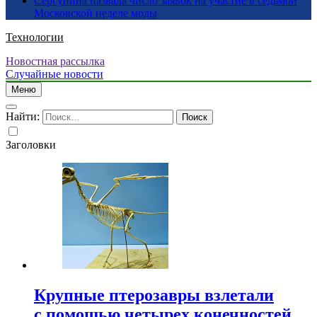
Сергунина назвала число заявок на участие в седьмой
Московской неделе моды
Технологии
Новостная рассылка
Случайные новости
Меню
Найти:
Заголовки
Крупные птерозавры взлетали
с помощью четырех конечностей