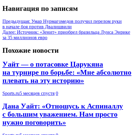
Навигация по записям
Предыдущая:
Умар Нурмагомедов получил перелом руки
в начале боя против Двалишвили
Далее:
Источник: «Зенит» приобрел бразильца Луиса Энрике
за 35 миллионов евро
Похожие новости
Уайт — о потасовке Царукяна
на турнире по борьбе: «Мне абсолютно
плевать на эту историю»
Sports.ru
5 месяцев спустя
0
Дана Уайт: «Отношусь к Аспиналлу
с большим уважением. Нам просто
нужно поговорить»