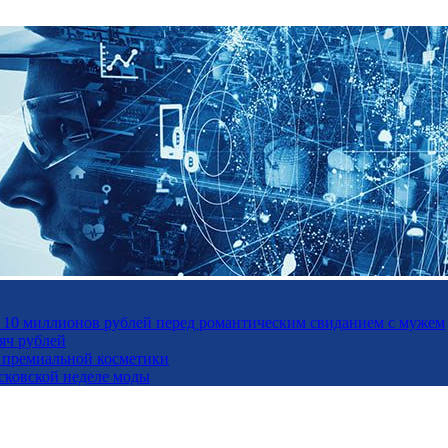
а 10 миллионов рублей перед романтическим свиданием с мужем
яч рублей
ль премиальной косметики
осковской неделе моды