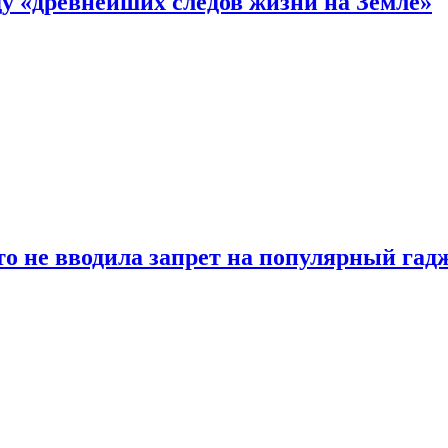
 «древнейших следов жизни на Земле»
о не вводила запрет на популярный гадж