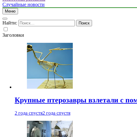
Случайные новости
Меню
Найти:
Заголовки
Крупные птерозавры взлетали с по
2 года спустя
2 года спустя