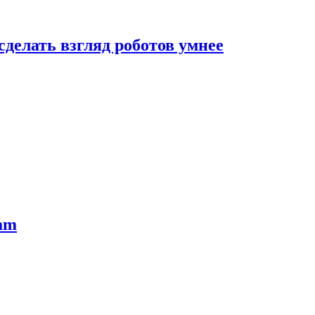
сделать взгляд роботов умнее
ram