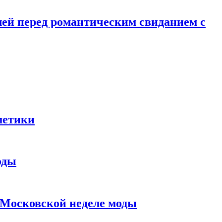
лей перед романтическим свиданием с
метики
оды
в Московской неделе моды