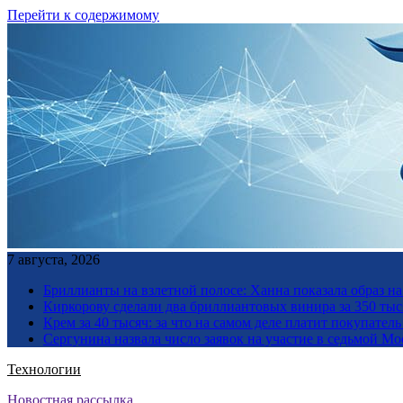
Перейти к содержимому
7 августа, 2026
Бриллианты на взлетной полосе: Ханна показала образ н
Киркорову сделали два бриллиантовых винира за 350 тыс
Крем за 40 тысяч: за что на самом деле платит покупате
Сергунина назвала число заявок на участие в седьмой М
Технологии
Новостная рассылка